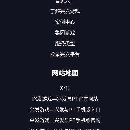
首页入口
了解兴发游戏
案例中心
集团游戏
服务类型
登录兴发平台
网站地图
XML
兴发游戏—兴发与PT官方网站
兴发游戏—兴发与PT手机版入口
兴发游戏—兴发与PT手机版官网