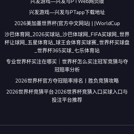
兴发游戏—兴发与PTWeb网页版
兴发游戏—兴发与PTapp下载地址
2026美加墨世界杯(官方中文网站) | |WorldCup
沙巴体育网_2026买球站_沙巴体球网_FIFA买球网_世界
杯让球网_五星体育站_球王会体育买球赛_世界杯买球盘
_世界杯365买球_七乐体育站
专业世界杯买注在哪买｜世界杯怎么买注冠军竞猜与夺
冠赔率分析
2026世界杯官方夺冠赔率排名丨胜负竞猜攻略
2026世界杯竞猜平台·2026世界杯竞猜入口买球入口与
投注平台推荐