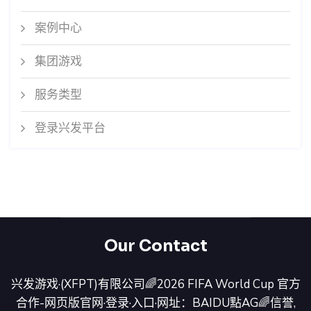
案例中心
集团游戏
服务类型
登录兴发平台
Our Contact
兴发游戏·(XFPT)有限公司🌈2026 FIFA World Cup 官方
合作-网页版官网·登录·入口·网址：BAIDU點AG🌈信誉,