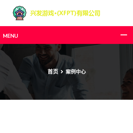
首页
案例中心