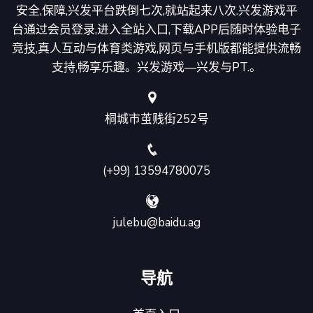
安全,保障,兴发平台跌倒七次,就站起来八次.兴发游戏平
台通过会员登录,进入全站入口,下载APP后随时体验电子
竞技,真人互动与体育类游戏,网页与手机版都能提供流畅
支持,畅享乐趣。兴发游戏—兴发与PT.。
桐城市茧贱街252号
(+99) 13594780075
julebu@baidu.ag
导航