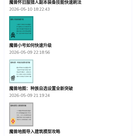
魔兽怀旧服猎人副本装备技能快速刷法
2026-05-10 18:22:43
魔兽小号如何快速升级
2026-05-09 22:18:56
魔兽地图：种族自选设置全新突破
2026-05-09 21:19:24
魔兽地图导入建筑模型攻略