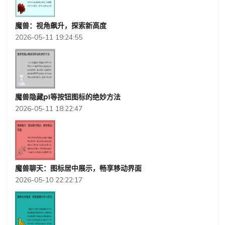
魔兽：视角飙升，探索新高度
2026-05-11 19:24:55
魔兽隐藏pi等按钮图标的绝妙方法
2026-05-11 18:22:47
魔兽聊天：图标居中展示，畅享移动界面
2026-05-10 22:22:17