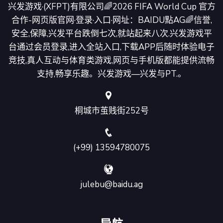
兴发游戏·(XFPT)有限公司🌈2026 FIFA World Cup 官方
合作-网页版官网·登录·入口·网址：BAIDU點AG🌈信誉,
安全,保障,兴发平台跌倒七次,就站起来八次.兴发游戏平
台通过会员登录,进入全站入口,下载APP后随时体验电子
竞技,真人互动与体育类游戏,网页与手机版都能提供流畅
支持,畅享乐趣。兴发游戏—兴发与PT.。
桐城市茧贱街252号
(+99) 13594780075
julebu@baidu.ag