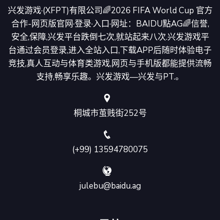
兴发游戏·(XFPT)有限公司🌈2026 FIFA World Cup 官方
合作-网页版官网·登录·入口·网址：BAIDU點AG🌈信誉,
安全,保障,兴发平台跌倒七次,就站起来八次.兴发游戏平
台通过会员登录,进入全站入口,下载APP后随时体验电子
竞技,真人互动与体育类游戏,网页与手机版都能提供流畅
支持,畅享乐趣。兴发游戏—兴发与PT.。
桐城市茧贱街252号
(+99) 13594780075
julebu@baidu.ag