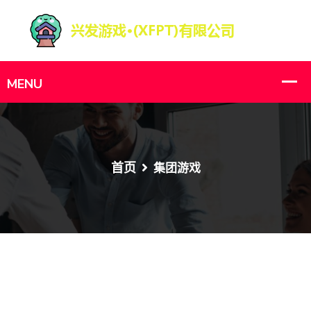
首页
集团游戏