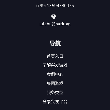
(+99) 13594780075
julebu@baidu.ag
导航
首页入口
了解兴发游戏
案例中心
集团游戏
服务类型
登录兴发平台