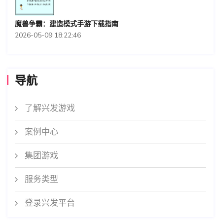
魔兽争霸：建造模式手游下载指南
2026-05-09 18:22:46
导航
了解兴发游戏
案例中心
集团游戏
服务类型
登录兴发平台