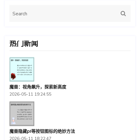
热门新闻
魔兽：视角飙升，探索新高度
2026-05-11 19:24:55
魔兽隐藏pi等按钮图标的绝妙方法
2026-05-11 18:22:47