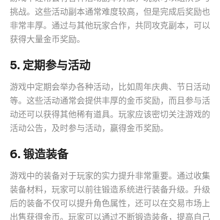
挑战。这些活动副本通常难度较高，但是完成后奖励也
非常丰厚。通过与其他玩家合作，共同攻克副本，可以
获得大量金币奖励。
5. 定期参与活动
游戏中定期会举办各种活动，比如周年庆典、节日活动
等。这些活动通常会提供丰厚的金币奖励，而且参与活
动还可以获得其他稀有道具。玩家应该密切关注游戏的
活动公告，及时参与活动，赢得金币奖励。
6. 锻造装备
游戏中的装备对于玩家的实力提升非常重要。通过收集
装备材料，玩家可以前往锻造系统进行装备升级。升级
后的装备不仅可以提升角色属性，还可以在交易市场上
出售获得金币。玩家可以通过不断锻造装备，提高自己