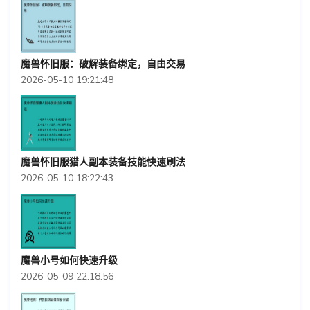
魔兽怀旧服：破解装备绑定，自由交易
2026-05-10 19:21:48
魔兽怀旧服猎人副本装备技能快速刷法
2026-05-10 18:22:43
魔兽小号如何快速升级
2026-05-09 22:18:56